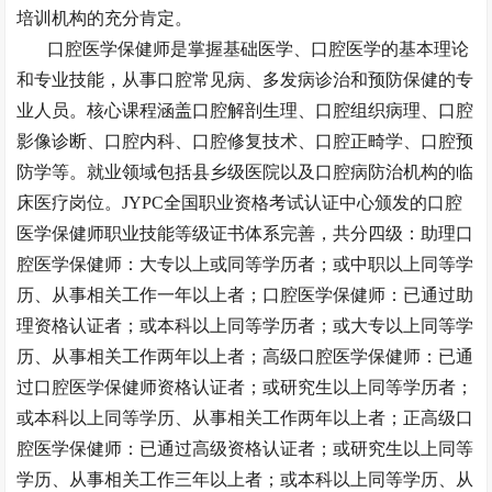
培训机构的充分肯定
。
口腔医学保健师是掌握基础医学、口腔医学的基本理论
和专业技能，从事口腔常见病、多发病诊治和预防保健的专
业人员
。核心课程涵盖口腔解剖生理、口腔组织病理、口腔
影像诊断、口腔内科、口腔修复技术、口腔正畸学、口腔预
防学等
。就业领域包括县乡级医院以及口腔病防治机构的临
床医疗岗位
。
JYPC全国职业资格考试认证中心颁发的口腔
医学保健师职业技能等级证书体系完善，共分四级
：助理口
腔医学保健师：大专以上或同等学历者；或中职以上同等学
历、从事相关工作一年以上者
；
口腔医学保健师：已通过助
理资格认证者；或本科以上同等学历者；或大专以上同等学
历、从事相关工作两年以上者
；
高级口腔医学保健师：已通
过口腔医学保健师资格认证者；或研究生以上同等学历者；
或本科以上同等学历、从事相关工作两年以上者
；
正高级口
腔医学保健师：已通过高级资格认证者；或研究生以上同等
学历、从事相关工作三年以上者；或本科以上同等学历、从