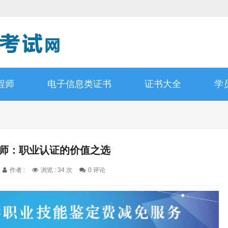
程师
电子信息类证书
证书大全
学
健师：职业认证的价值之选
作者 :
浏览 : 34 次
0 评论