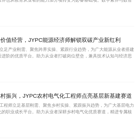
素养也从教育从业者的能力加分项转变为必备基础项。数字素养与数智
教育数字化转型的新兴专业人才，是衔接传统教学与现代数智教育的核
为教育行业紧缺型热门职业。
价值经营，JYPC能源经济师解锁双碳产业新红利
济师立足产业刚需、聚焦跨界实操、紧跟行业趋势，为广大能源从业者搭建
质进阶的优质平台。助力从业者打破岗位壁垒，兼具技术认知与经济思
帮助企业优化能源结构、控制经营成本、挖掘低碳价值，持续赋能能源
。
村振兴，JYPC农村电气化工程师点亮基层新基建赛道
气化工程师立足基层刚需、聚焦乡村实操、紧跟振兴趋势，为广大基层电力
化的职业成长平台。助力从业者深耕乡村电气化优质赛道，精进专属核
业竞争力。