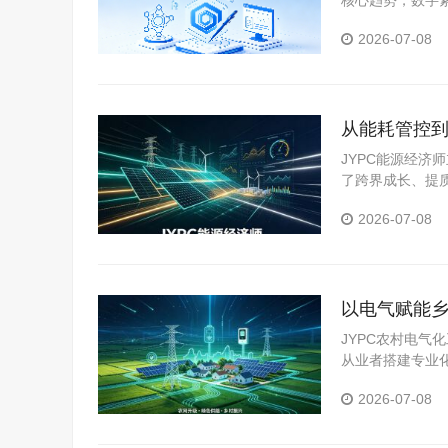
核心趋势，数字
教育师作为适配
2026-07-08
心纽带，如今成
从能耗管控到
JYPC能源经
了跨界成长、提
维，以专业能力
2026-07-08
产业高质量发展
以电气赋能乡
JYPC农村电
从业者搭建专业
心技术，夯实职
2026-07-08