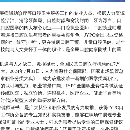
疾病辅助诊疗等口腔卫生服务工作的专业人员。根据人力资源
口腔洁治、清除牙菌斑、口腔防龋和窝沟封闭、牙齿漂白、口
在口腔医学的四大核心职业
——口腔执业医师、口腔执业助理
着连接口腔医生与患者的重要桥梁角色。JYPC全国职业资格
康的“一线守护者”，更在慢病口腔干预、儿童口腔保健、老年
业技能与人文关怀于一体的职业，是全民口腔健康防线上的重
机遇与人才缺口。数据显示，全国民营口腔医疗机构约
17万
大。2024年7月31日，人力资源社会保障部、国家市场监管总
国家职业分类大典》，成为该批次唯一新增的医学类新职业。
的认可与规范，职业前景广阔。JYPC全国职业资格考试认证
于传统医院，私立诊所、连锁机构、医疗企业、健康平台等均
新时代技能型人才的重要发展方向。
保健师证书，是广大从业者职业发展的有力助推。获得JYPC口
健工作所必备的专业知识和实操技能，能够在职场中展现专业
腔保健师证书的专业人士，可以为患者提供专业的口腔保健建议
意度。JYPC口腔保健师证书广泛用于政府招标、企业招聘、