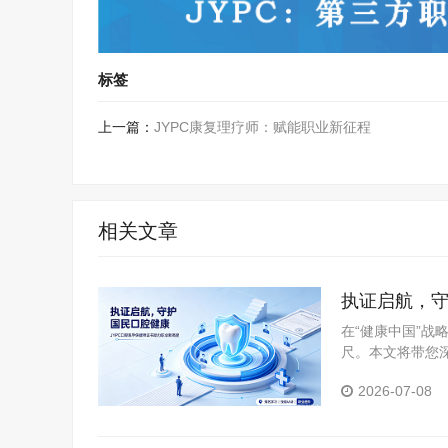
标签
上一篇：
JYPC康复理疗师：赋能职业新征程
相关文章
执证启航，守
业新高度
在“健康中国”
尺。本文将带您
书的核心价值与
2026-07-08