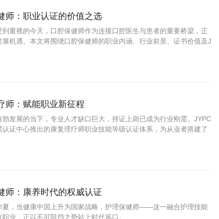
保健师：职业认证的价值之选
受到重视的今天，口腔保健师作为连接口腔医生与患者的重要桥梁，正
发展机遇。本文将围绕口腔保健师的职业内涵、行业前景、证书价值及J
资格考试认证中心的认证体系展开分析。
理疗师：赋能职业新征程
蓬勃发展的当下，专业人才缺口巨大，持证上岗已成为行业刚需。JYPC
试认证中心推出的康复理疗师职业技能等级认证体系，为从业者搭建了
通道。
保健师：康养时代的权威认证
华夏，当健康中国上升为国家战略，护理保健师——这一融合护理技能
兴职业，正以不可阻挡之势站上时代风口。