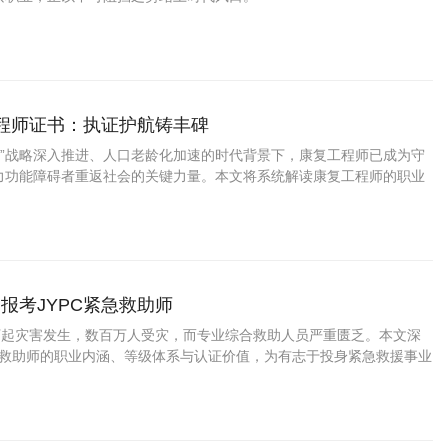
工程师证书：执证护航铸丰碑
30”战略深入推进、人口老龄化加速的时代背景下，康复工程师已成为守
力功能障碍者重返社会的关键力量。本文将系统解读康复工程师的职业
证书价值及JYPC机构的行业影响。
报考JYPC紧急救助师
多万起灾害发生，数百万人受灾，而专业综合救助人员严重匮乏。本文深
紧急救助师的职业内涵、等级体系与认证价值，为有志于投身紧急救援事业
指引。