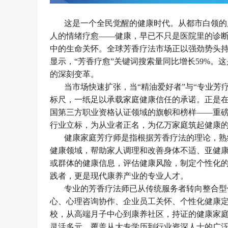
这是一个全民觉醒的健康时代。从都市白领的
人的情绪疗愈
——健康，早已不只是医院里的诊
中的生命关怀。全球芳香疗法市场正以强劲势头持
显示，“芳香疗愈”关键词搜索量同比增长59%
的深刻变革。
当市场快速扩张，当
“精油爱好者”与“专业
标尺，一纸足以承载家庭健康信任的承诺。正是在
国第三方职业资格认证领域的旗帜和榜样
——重
行业立标，为从业者正名，为亿万家庭筑起健康
健康家庭芳疗师是指根据芳香疗法的理论，熟
健康领域，帮助家人调理和改善身体不适、亚健
或群体的健康信息，评估健康风险，制定个性化
践者，更是现代康养产业的专业人才。
专业的芳香疗法师已从传统服务者转向整合型
心、心理咨询协作、企业员工关怀、个性化健康定
校，从高端月子中心到康养社区，持证的健康家
灵活多元，覆盖从大专学历到行业资深人士的广