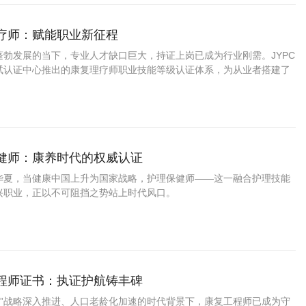
理疗师：赋能职业新征程
蓬勃发展的当下，专业人才缺口巨大，持证上岗已成为行业刚需。JYPC
试认证中心推出的康复理疗师职业技能等级认证体系，为从业者搭建了
通道。
保健师：康养时代的权威认证
华夏，当健康中国上升为国家战略，护理保健师——这一融合护理技能
兴职业，正以不可阻挡之势站上时代风口。
工程师证书：执证护航铸丰碑
30”战略深入推进、人口老龄化加速的时代背景下，康复工程师已成为守