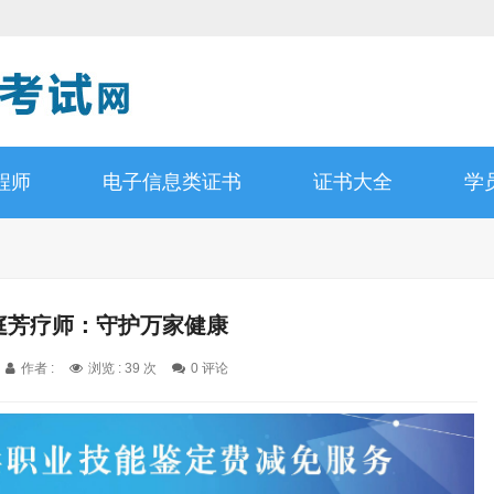
程师
电子信息类证书
证书大全
学
家庭芳疗师：守护万家健康
作者 :
浏览 : 39 次
0 评论