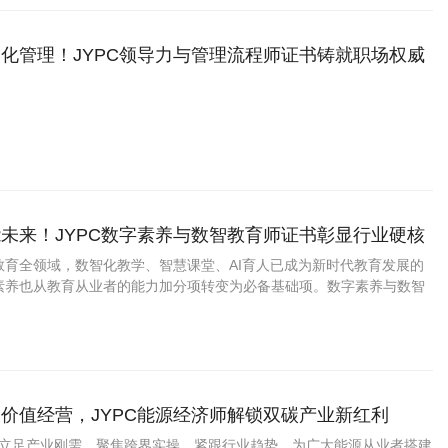
化管理！JYPC领导力与管理流程师证书铸就职场权威
未来！JYPC数字素养与数智教育师证书彰显行业硬核
教育全领域，数智化教学、智慧课堂、AI育人已成为新时代教育发展的
素养也从教育从业者的能力加分项转变为必备基础项。数字素养与数智
教育数字化转型的新兴专业人才，是衔接传统教学与现代数智教育的核
为教育行业紧缺型热门职业。
价值经营，JYPC能源经济师解锁双碳产业新红利
济师立足产业刚需、聚焦跨界实操、紧跟行业趋势，为广大能源从业者搭建