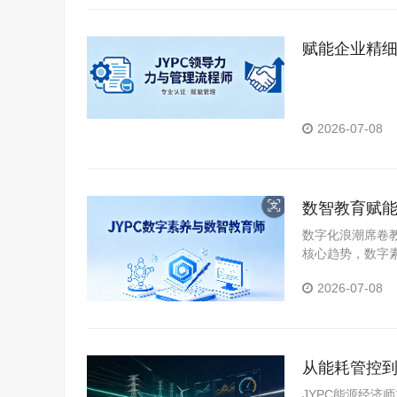
赋能企业精细
资质
2026-07-08
数智教育赋能
价值
数字化浪潮席卷
核心趋势，数字
教育师作为适配
2026-07-08
心纽带，如今成
从能耗管控到
JYPC能源经