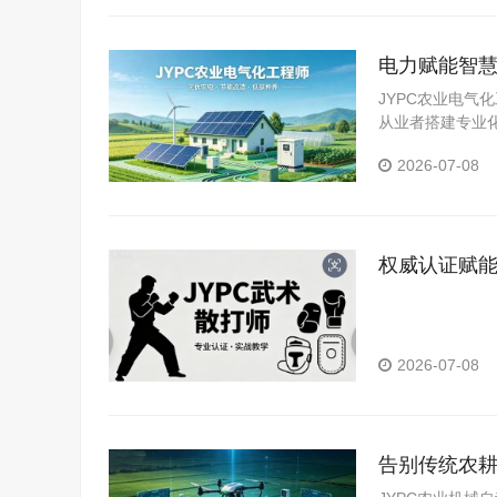
电力赋能智慧
码
JYPC农业电
从业者搭建专业
心技术，夯实职
2026-07-08
权威认证赋能
2026-07-08
告别传统农耕
力