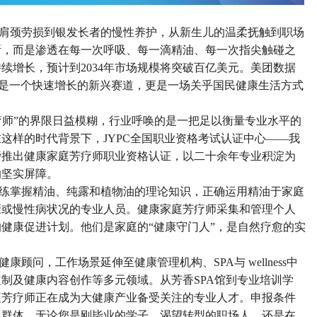
肩颈劳损到银发长者的慢性养护，从新生儿的温柔抚触到职场
断，而是渗透在每一次呼吸、每一滴精油、每一次指尖触碰之
续增长，预计到2034年市场规模将突破百亿美元。美团数据
。这是一个快速增长的新兴赛道，更是一场关乎国民健康生活方式
芳疗师”的界限日益模糊，行业呼唤的是一把足以衡量专业水平的
这样的时代背景下，JYPC全国职业资格考试认证中心——我
磅推出健康家庭芳疗师职业资格认证，以二十余年专业积淀为
的坚实屏障。
练掌握精油、纯露和植物油的理论知识，正确运用精油于家庭
康或慢性病状况的专业人员
。健康家庭芳疗师采集和管理个人
的健康促进计划。他们是家庭的
“健康守门人”，是自然疗愈的实
健康顾问，工作场景延伸至健康管理机构、
SPA与 wellness中
制及健康内容创作等多元领域。从芳香SPA馆到专业培训学
庭芳疗师正在成为大健康产业备受关注的专业人才。申报条件
泛群体
。无论您是刚毕业的学子、渴望转型的职场人，还是在