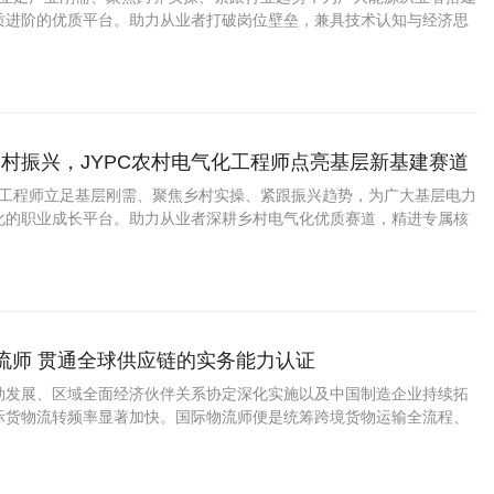
质进阶的优质平台。助力从业者打破岗位壁垒，兼具技术认知与经济思
帮助企业优化能源结构、控制经营成本、挖掘低碳价值，持续赋能能源
。
村振兴，JYPC农村电气化工程师点亮基层新基建赛道
气化工程师立足基层刚需、聚焦乡村实操、紧跟振兴趋势，为广大基层电力
化的职业成长平台。助力从业者深耕乡村电气化优质赛道，精进专属核
业竞争力。
物流师 贯通全球供应链的实务能力认证
勃发展、区域全面经济伙伴关系协定深化实施以及中国制造企业持续拓
际货物流转频率显著加快。国际物流师便是统筹跨境货物运输全流程、
关机构、控制物流成本与时效的专业岗位。