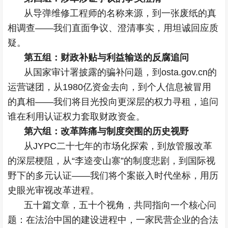
从导弹维修工程师的名称来源，到一张废纸的真
相调查——我们直面争议、澄清事实，用坦诚回应质
疑。
第五组：财政补贴与利益输送的反腐追问
从国家审计署披露的骗补问题，到osta.gov.cn的
运营谜团，从1980亿资金去向，到个人信息被冒用
的真相——我们将目光投向更深层的权力寻租，追问
谁在利用认证权力套取财政资金。
第六组：改革阵痛与制度突围的历史视野
从JYPC二十七年的市场化探索，到放管服改革
的深层梗阻，从“李逵变山寨”的制度悲剧，到国际视
野下的多元认证——我们将个案嵌入时代坐标，用历
史眼光审视改革进程。
五十篇文章，五十个视角，共同指向一个核心问
题：在法治中国的建设进程中，一家民营企业的合法