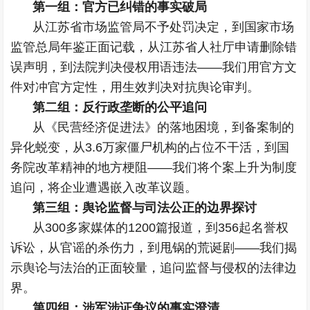
第一组：官方已纠错的事实破局
从江苏省市场监管局不予处罚决定，到国家市场
监管总局年鉴正面记载，从江苏省人社厅申请删除错
误声明，到法院判决侵权用语违法——我们用官方文
件对冲官方定性，用生效判决对抗舆论审判。
第二组：反行政垄断的公平追问
从《民营经济促进法》的落地困境，到备案制的
异化蜕变，从3.6万家僵尸机构的占位不干活，到国
务院改革精神的地方梗阻——我们将个案上升为制度
追问，将企业遭遇嵌入改革议题。
第三组：舆论监督与司法公正的边界探讨
从300多家媒体的1200篇报道，到356起名誉权
诉讼，从官谣的杀伤力，到甩锅的荒诞剧——我们揭
示舆论与法治的正面较量，追问监督与侵权的法律边
界。
第四组：涉军涉证争议的事实澄清